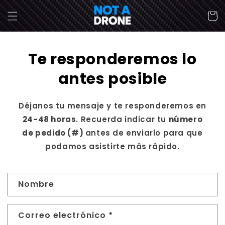
Ir
directamente
Carrit
al contenido
Te responderemos lo
antes posible
Déjanos tu mensaje y te responderemos en
24-48 horas
. Recuerda indicar tu
número
de pedido (#)
antes de enviarlo para que
podamos asistirte más rápido.
F
Nombre
o
r
Correo electrónico
*
m