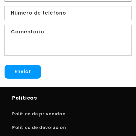
u
l
Número de teléfono
a
r
Comentario
i
o
d
e
c
Enviar
o
n
t
a
Políticas
c
t
Política de privacidad
o
Política de devolución